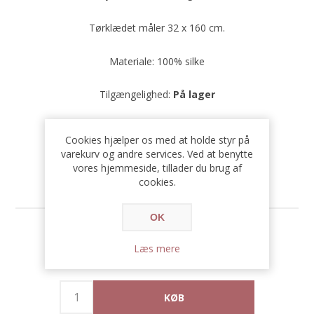
Tørklædet måler 32 x 160 cm.
Materiale: 100% silke
Tilgængelighed:
På lager
SKU:
5710884901571
Cookies hjælper os med at holde styr på
varekurv og andre services. Ved at benytte
vores hjemmeside, tillader du brug af
cookies.
OK
Før pris:
499,00 DKK
Læs mere
Pris:
249,50 DKK