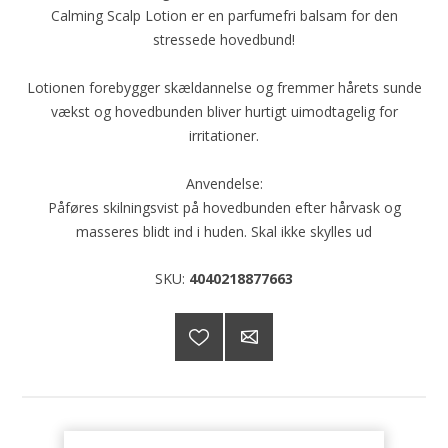
Calming Scalp Lotion er en parfumefri balsam for den
stressede hovedbund!
Lotionen forebygger skældannelse og fremmer hårets sunde
vækst og hovedbunden bliver hurtigt uimodtagelig for
irritationer.
Anvendelse:
Påføres skilningsvist på hovedbunden efter hårvask og
masseres blidt ind i huden. Skal ikke skylles ud
SKU:
4040218877663
249,00 DKK