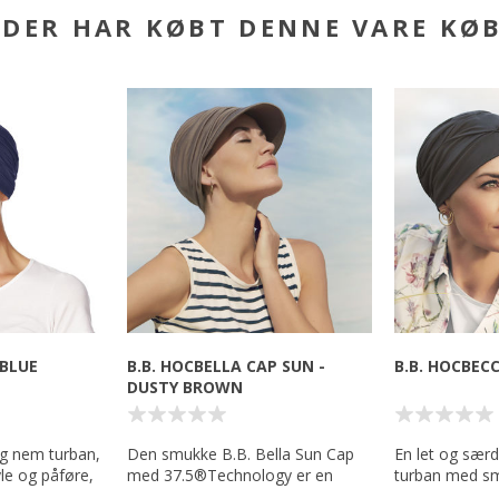
DER HAR KØBT DENNE VARE KØ
 BLUE
B.B. HOCBELLA CAP SUN -
B.B. HOCBECC
DUSTY BROWN
g nem turban,
Den smukke B.B. Bella Sun Cap
En let og sær
yle og påføre,
med 37.5®Technology er en
turban med sm
Yoga Turban,
absolut sommer must-have.