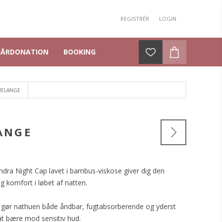
REGISTRÉR
LOGIN
HÅRDONATION
BOOKING
MELANGE
ANGE
ra Night Cap lavet i bambus-viskose giver dig den
 komfort i løbet af natten.
t gør nathuen både åndbar, fugtabsorberende og yderst
at bære mod sensitiv hud.