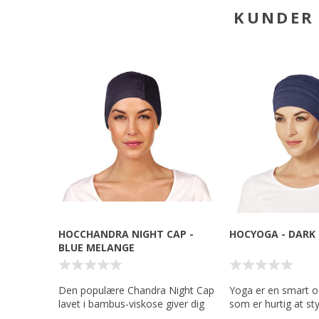
KUNDER 
HOCCHANDRA NIGHT CAP -
HOCYOGA - DARK
BLUE MELANGE
Den populære Chandra Night Cap
Yoga er en smart o
lavet i bambus-viskose giver dig
som er hurtig at st
den optimale velvære og komfort
så er den smukke 