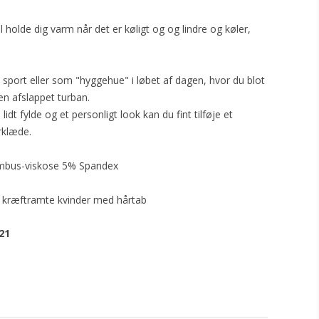
 holde dig varm når det er køligt og og lindre og køler,
 sport eller som "hyggehue" i løbet af dagen, hvor du blot
 en afslappet turban.
 lidt fylde og et personligt look kan du fint tilføje et
rklæde.
mbus-viskose 5% Spandex
 kræftramte kvinder med hårtab
21