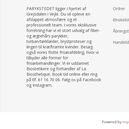
Hovedbeklæning til kræftramte
kvinder med hårtab
PARYKSTEDET ligger i hjertet af
Ordrer
Grejsdalen i Vejle. Du vil opleve en
afslappet atmosfære og et
Ønskelis
professionelt team. I vores eksklusive
forretning har vi et stort udvalg af fiber-
Åbningst
og ægtehårs parykker,
turban/tørklæder, brystproteser og
Handelsb
lingeri til kræftramte kvinder. Besøg
også vores flotte frisørafdeling, hvor vi
tilbyder alle former for
frisørbehandlinger. Vi er uddannet
Biostetikere og forhandler af La
Biosthetique. Book tid online eller ring
på tlf. 61 16 70 06. Følg os på Facebook
og Instagram.
Powered by
no