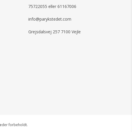
rende
75722055 eller 61167006
rterende
agelig pasform
info@parykstedet.com
Grejsdalsvej 257 7100 Vejle
heder forbeholdt.