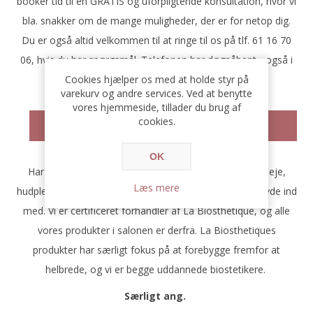
booker tid til en GRATIS og uforpligtende konsultation, hvor vi
bla. snakker om de mange muligheder, der er for netop dig.
Du er også altid velkommen til at ringe til os på tlf. 61 16 70
06, hvis du har spørgsmål. Telefonen har døgnåbent - også i
Cookies hjælper os med at holde styr på
weekenden.
varekurv og andre services. Ved at benytte
vores hjemmeside, tillader du brug af
cookies.
MØD TEAMET
OK
Har du brug for inspiration, råd og vejledning ift. hårpleje,
Læs mere
hudpleje og makeup, har vi stor indsigt og erfaring at byde ind
med. Vi er certificeret forhandler af La Biosthetique, og alle
vores produkter i salonen er derfra.
La Biosthetiques
produkter har særligt fokus på at forebygge fremfor at
helbrede, og vi er begge uddannede biostetikere.
Særligt ang.