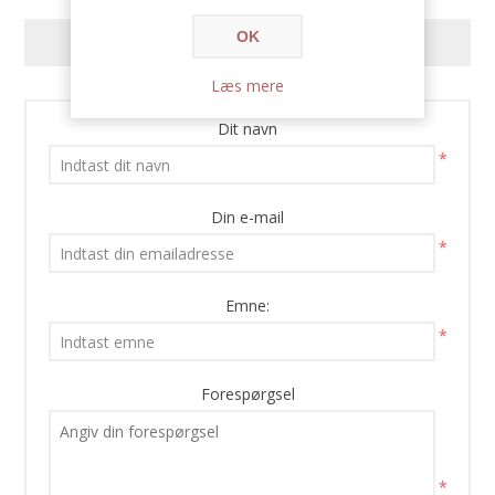
OK
KONTAKT OS
Læs mere
Dit navn
*
Din e-mail
*
Emne:
*
Forespørgsel
*