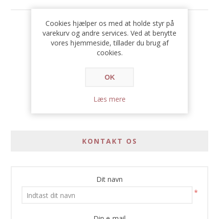
Cookies hjælper os med at holde styr på
629,00 DKK
varekurv og andre services. Ved at benytte
vores hjemmeside, tillader du brug af
cookies.
OK
Læs mere
KONTAKT OS
Dit navn
*
Din e-mail