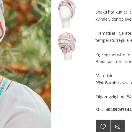
Shakti har kun et l
kvinder, der opleve
Fremstillet i Care
temperaturreguler
Zigzag mønstret er 
Bløde pasteller som
Materiale:
95% Bambus-visco
Tilgængelighed:
På
SKU:
40489247344