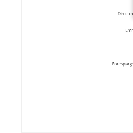
Din e-m
Emn
Forespørgs