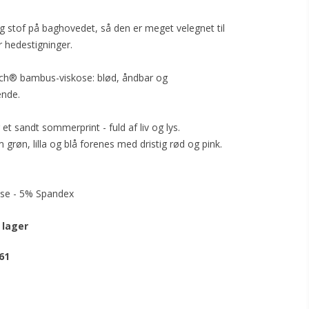
ag stof på baghovedet, så den er meget velegnet til
r hedestigninger.
tech® bambus-viskose: blød, åndbar og
ende.
et sandt sommerprint - fuld af liv og lys.
 grøn, lilla og blå forenes med dristig rød og pink.
se - 5% Spandex
 lager
61