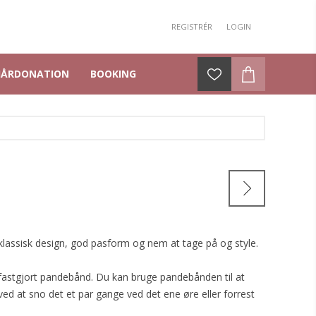
REGISTRÉR
LOGIN
HÅRDONATION
BOOKING
 klassisk design, god pasform og nem at tage på og style.
-fastgjort pandebånd. Du kan bruge pandebånden til at
ved at sno det et par gange ved det ene øre eller forrest