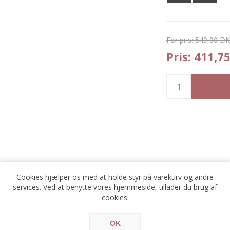
Før pris:
549,00 D
Pris:
411,7
Cookies hjælper os med at holde styr på varekurv og andre
services. Ved at benytte vores hjemmeside, tillader du brug af
KONTAKT OS
cookies.
*
OK
avn