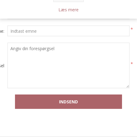
Læs mere
*
ail
*
e:
*
el