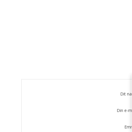
Dit n
Din e-m
Emn