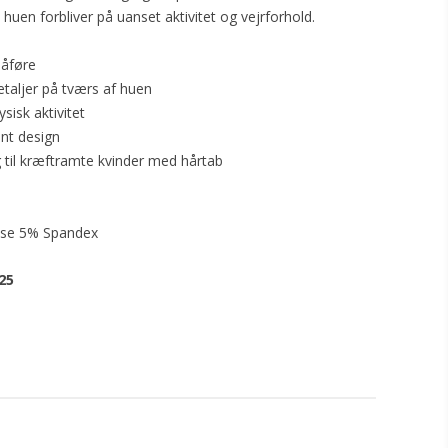
 huen forbliver på uanset aktivitet og vejrforhold.
påføre
etaljer på tværs af huen
fysisk aktivitet
int design
til kræftramte kvinder med hårtab
se 5% Spandex
25