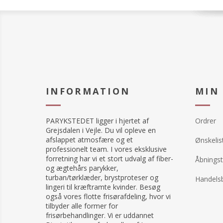
INFORMATION
MIN
PARYKSTEDET ligger i hjertet af
Ordrer
Grejsdalen i Vejle. Du vil opleve en
afslappet atmosfære og et
Ønskelis
professionelt team. I vores eksklusive
forretning har vi et stort udvalg af fiber-
Åbningst
og ægtehårs parykker,
turban/tørklæder, brystproteser og
Handelsb
lingeri til kræftramte kvinder. Besøg
også vores flotte frisørafdeling, hvor vi
tilbyder alle former for
frisørbehandlinger. Vi er uddannet