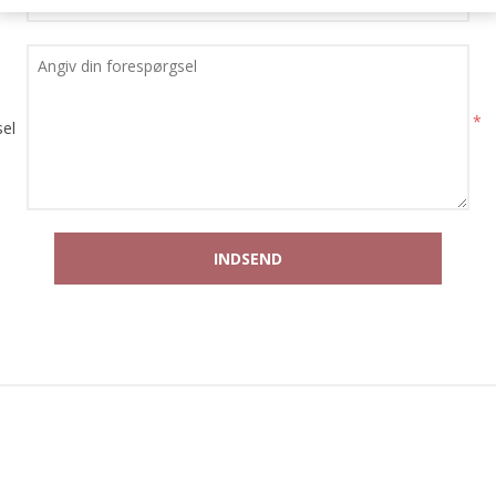
e:
*
el