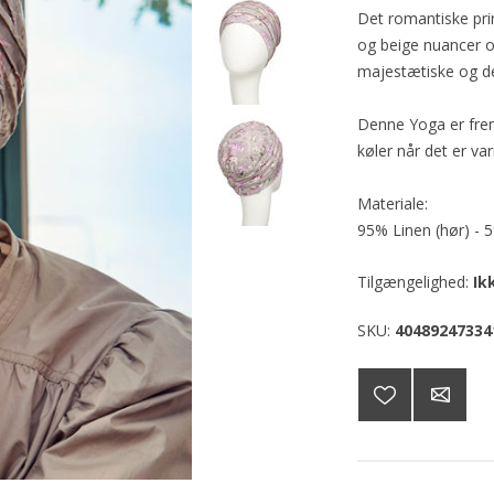
Det romantiske pri
og beige nuancer og
majestætiske og de
Denne Yoga er frems
køler når det er va
Materiale:
95% Linen (hør) -
Tilgængelighed:
Ik
SKU:
40489247334