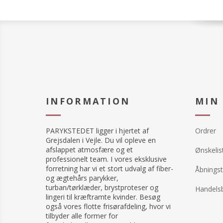
INFORMATION
MIN
PARYKSTEDET ligger i hjertet af
Ordrer
Grejsdalen i Vejle. Du vil opleve en
afslappet atmosfære og et
Ønskelis
professionelt team. I vores eksklusive
forretning har vi et stort udvalg af fiber-
Åbningst
og ægtehårs parykker,
turban/tørklæder, brystproteser og
Handelsb
lingeri til kræftramte kvinder. Besøg
også vores flotte frisørafdeling, hvor vi
tilbyder alle former for