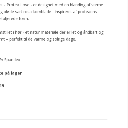
nt - Protea Love - er designet med en blanding af varme
 bløde sart rosa kornblade - inspireret af proteaens
taljerede form.
tillet i hør - et natur materiale der er let og åndbart og
rmt – perfekt til de varme og solrige dage.
 5% Spandex
ke på lager
19