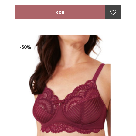
åndbart temperaturregulerende microfiber material,
som holder din protese sikkert på plads.
Bh'en har komfortable, justerbare elastiske stropper
og har en blød foret hægtelukning. Bh'en er lavet
uden bøjle.
Materiale: 75% nylon, 20% elastan, 5% viskose
-50%