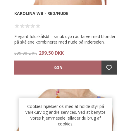
KAROLINA WB - RED/NUDE
Elegant fuldskålsbh i smuk dyb rød farve med blonder
på skålene kombineret med nude på indersiden.
299,50 DKK
Bh'en er designet med diskrete lommer lavet af
599,00 DKK
åndbart temperaturregulerende microfiber material,
som holder din protese sikkert på plads.
Bh'en har komfortable, justerbare elastiske stropper
og har en blød foret hægtelukning. Bh'en er designet
med bøjle, der kan give en ekstra støtte til barmen -
særligt når du bruger contact protese.
-80%
Materiale: 77% nylon, 20% elastan, 3% viskose
Cookies hjælper os med at holde styr på
varekurv og andre services. Ved at benytte
vores hjemmeside, tillader du brug af
cookies.