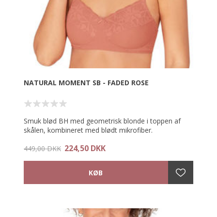
NATURAL MOMENT SB - FADED ROSE
Smuk blød BH med geometrisk blonde i toppen af
skålen, kombineret med blødt mikrofiber.
Uden bøjle.
224,50 DKK
Komfortabel BH med åndbare proteselommer til
449,00 DKK
kvinder, der er opereret for brystkræft.
Justerbare og elastiske stropper med smuk guld tråd
og blød vatteret hægtelukning.
Fuldend dit forførende look med matchende trusse