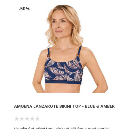
-50%
AMOENA LANZAROTE BIKINI TOP - BLUE & AMBER
Virkelig flot bikini top i elegant blå farve med smukt