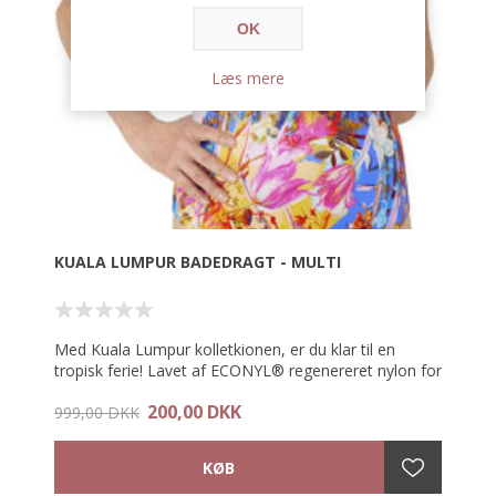
OK
Læs mere
KUALA LUMPUR BADEDRAGT - MULTI
Med Kuala Lumpur kolletkionen, er du klar til en
tropisk ferie! Lavet af ECONYL® regenereret nylon for
høj standard og bæredygtighed.
200,00 DKK
999,00 DKK
-Udviklet med LYCRA® XTRA LIFE™: højtydende
stretch fibre der modstår nedbrydning og skader,
forårsaget af udsættelse fra varme, klor og solcreme