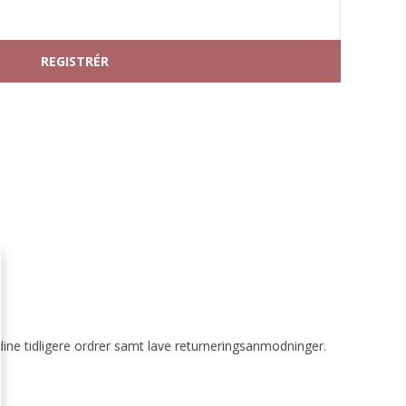
G
dine tidligere ordrer samt lave returneringsanmodninger.