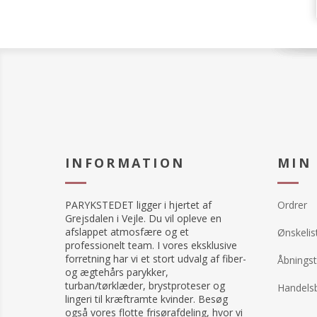
INFORMATION
MIN
PARYKSTEDET ligger i hjertet af
Ordrer
Grejsdalen i Vejle. Du vil opleve en
afslappet atmosfære og et
Ønskelis
professionelt team. I vores eksklusive
forretning har vi et stort udvalg af fiber-
Åbningst
og ægtehårs parykker,
turban/tørklæder, brystproteser og
Handelsb
lingeri til kræftramte kvinder. Besøg
også vores flotte frisørafdeling, hvor vi