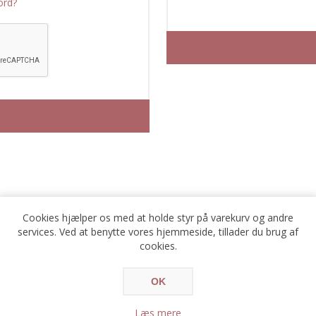
ord?
Cookies hjælper os med at holde styr på varekurv og andre
OMKRING LOGIN / REGISTRERIN
services. Ved at benytte vores hjemmeside, tillader du brug af
cookies.
å fordelene ved hurtigere ekspediton ved Checkout, og du vil kunne se 
OK
Læs mere