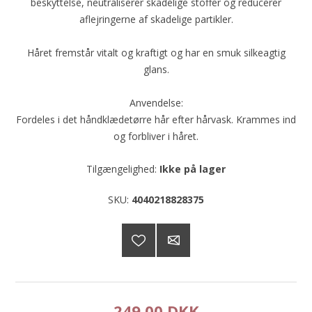
beskyttelse, neutraliserer skadelige stoffer og reducerer
aflejringerne af skadelige partikler.
Håret fremstår vitalt og kraftigt og har en smuk silkeagtig
glans.
Anvendelse:
Fordeles i det håndklædetørre hår efter hårvask. Krammes ind
og forbliver i håret.
Tilgængelighed:
Ikke på lager
SKU:
4040218828375
249,00 DKK