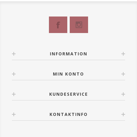
hvedeproteinerne styrker håret og gør det fyldigt.
Protective Volumising Shampoo beskytter håret mod
miljøpåvirkninger, gør det let at rede igennem samt
lader det fremstå fyldigt og glansfuldt.
Anvendelse:
Påføres jævnt i håret og på hovedbunden og
masseres ind. Skylles omhyggeligt ud med vand.
INFORMATION
MIN KONTO
KUNDESERVICE
KONTAKTINFO