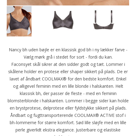
Nancy bh uden bøjle er en klassisk god bh i ny lækker farve -
Vælg mørk grå i stedet for sort - fordi du kan.
Faconsyet skål sikrer at den sidder godt og tæt. Lommer i
skålene holder en protese eller shaper sikkert på plads. De er
lavet af åndbart COOLMAX® for den bedste komfort. Enkel
og alligevel feminin med en lille blonde i halskanten. Helt
klassisk bh, der passer de fleste - med en feminin
blomsterblonde i halskanten. Lommer i begge sider kan holde
en brystprotese, delprotese eller fyldstykke sikkert på plads.
Åndbart og fugttransporterende COOLMAX® ACTIVE stof i
bh-lommerne for større komfort. Sød lille sløjfe med en lille
perle giverlidt ekstra elegance. Justerbare og elastiske