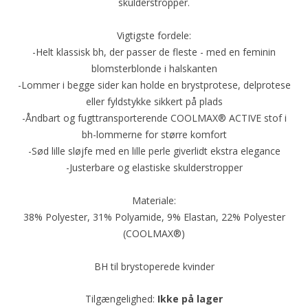
skulderstropper.
Vigtigste fordele:
-Helt klassisk bh, der passer de fleste - med en feminin
blomsterblonde i halskanten
-Lommer i begge sider kan holde en brystprotese, delprotese
eller fyldstykke sikkert på plads
-Åndbart og fugttransporterende COOLMAX® ACTIVE stof i
bh-lommerne for større komfort
-Sød lille sløjfe med en lille perle giverlidt ekstra elegance
-Justerbare og elastiske skulderstropper
Materiale:
38% Polyester, 31% Polyamide, 9% Elastan, 22% Polyester
(COOLMAX®)
BH til brystoperede kvinder
Tilgængelighed:
Ikke på lager