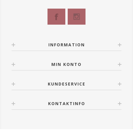
Den integrerede børste gør det let at forme brynene
og tone farven ud.
Brow Definer er let at anvende, og den vandfaste
receptur er velegnet til alle, som ønsker sig
udtryksfulde bryn.
Uden tilsat parfume.
INFORMATION
Anvendelse:
Skru spidsen frem og tegn korte streger, som
definerer brynene naturligt. Et blidt tryk er nok. Et
MIN KONTO
kraftigere tryk intensiver stregernes bredde og
hermed udtrykket. Den integrerede børste anvendes
til at tone farven ud og bringe brynene i form. Det
hele tager få sekunder!
KUNDESERVICE
KONTAKTINFO