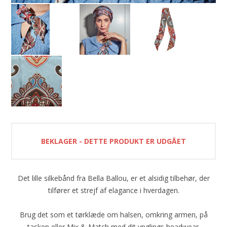
BEKLAGER - DETTE PRODUKT ER UDGÅET
Det lille silkebånd fra Bella Ballou, er et alsidig tilbehør, der
tilfører et strejf af elagance i hverdagen.
Brug det som et tørklæde om halsen, omkring armen, på
tasken eller Mix & Match med dit ynglings headwear.