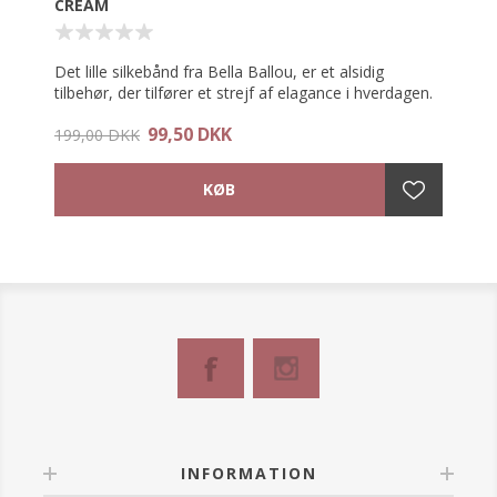
CREAM
Det lille silkebånd fra Bella Ballou, er et alsidig
tilbehør, der tilfører et strejf af elagance i hverdagen.
99,50 DKK
Brug det som et tørklæde om halsen, omkring
199,00 DKK
armen, på tasken eller Mix & Match med dit ynglings
headwear.
Tørklædet måler 5x85 cm.
Materiale: 100% silke
INFORMATION