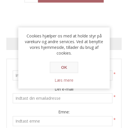
Cookies hjælper os med at holde styr på
varekurv og andre services. Ved at benytte
KONTAKT OS
vores hjemmeside, tillader du brug af
cookies.
Dit navn
OK
*
Læs mere
Din e-mail
*
Emne:
*