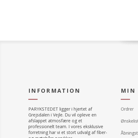
Materiale:
95% Viscose (Bamboo), 5%
Spandex
INFORMATION
MIN
PARYKSTEDET ligger i hjertet af
Ordrer
Grejsdalen i Vejle. Du vil opleve en
afslappet atmosfære og et
Ønskelis
professionelt team. I vores eksklusive
forretning har vi et stort udvalg af fiber-
Åbningst