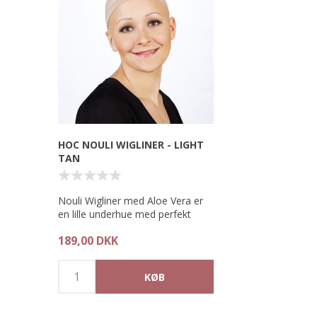
HOC NOULI WIGLINER - LIGHT
TAN
Nouli Wigliner med Aloe Vera er
en lille underhue med perfekt
pasform, som kan bæres under
189,00 DKK
en paryk eller som ekstra
beskyttelse under
hovedbeklædning.
Den har ingen irriterende sømme,
er super blød og vil derfor føles
som silke mod huden.