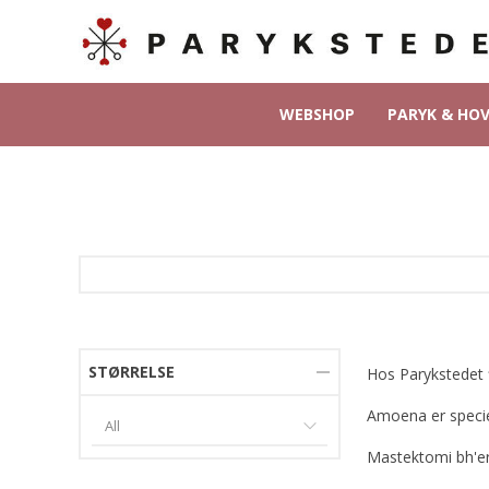
WEBSHOP
PARYK & HO
STØRRELSE
Hos Parykstedet f
Amoena er specielt
Mastektomi bh'er