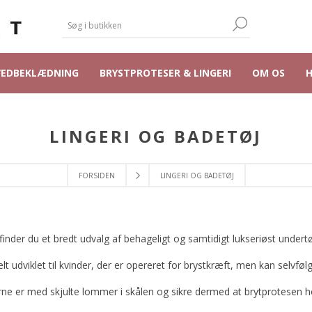
VEDBEKLÆDNING
BRYSTPROTESER & LINGERI
OM OS
LINGERI OG BADETØJ
FORSIDEN
LINGERI OG BADETØJ
inder du et bredt udvalg af behageligt og samtidigt lukseriøst under
 udviklet til kvinder, der er opereret for brystkræft, men kan selvfølge
ne er med skjulte lommer i skålen og sikre dermed at brytprotesen ho