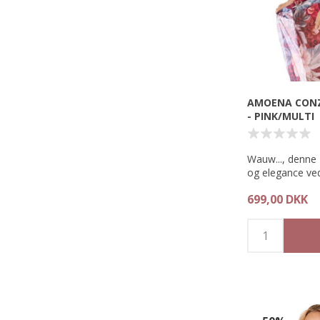
Match med Apuli
AMOENA CONZ
- PINK/MULTI
Wauw..., denne P
og elegance ved
stranden.
699,00 DKK
Anoena Conzum
kommer i en læ
smukkeste bota
og leo detaljer.
Uanset om du d
skuldrene eller 
om taljen, så 