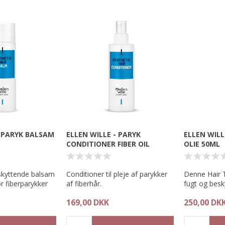
ng.
hænderne mod hinanden og
Anvendelse:
kram op i håret.
Inden brug at
 har en smal
krøllejern. 
m sikrer, at huen
fugtet og tør
t fast og føles
have på.
 huen er lavet i
nærmest
 så du ikke skal
 at huen vil
 din paryk.
- PARYK BALSAM
ELLEN WILLE - PARYK
ELLEN WILL
olyester med
CONDITIONER FIBER OIL
OLIE 50ML
ogy
skyttende balsam
Conditioner til pleje af parykker
Denne Hair Ti
or fiberparykker
af fiberhår.
fugt og besk
spidser i ALL
169,00 DKK
250,00 DK
Giver en langvarig beskyttende
effekt og bevare hårets glans.
Anvendelse:
Kom et par d