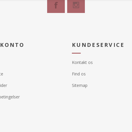
 Uld, 37%
37.5®
 KONTO
KUNDESERVICE
Kontakt os
te
Find os
ider
Sitemap
etingelser