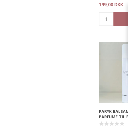
199,00 DKK
Båndet har en 
den mindre synl
parykken. Der er
indvendigt så b
ordenligt fast p
den fleksible ve
det nemt at tilp
PARYK BALSA
PARFUME TIL 