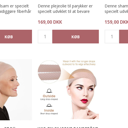
sam er specielt
Denne plejeolie til parykker er
Denne shamp
smidiggøre fiberhår
specielt udviklet til at bevare
specielt udvi
e og mere liv.
fiberhår smidigt og glansfuldt.
mild vask af 
169,00 DKK
159,00 DK
effekt.
Påfør et let lag. Spray jævnligt
Bevarer fibe
for at forlænge fiberhårets
glansfuldt
levetid.
Parfumefri.
Parfumefri.