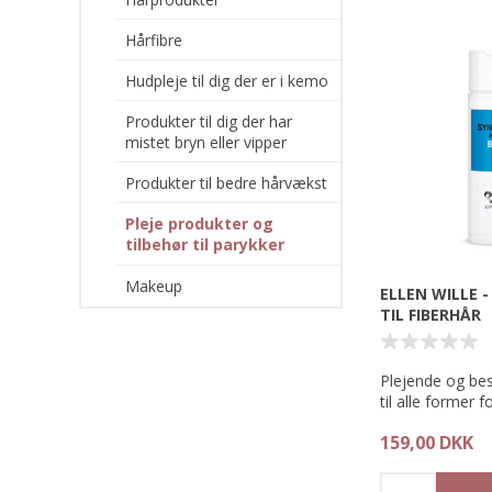
hovedbeklædni
Hårfibre
B.B. wiglineren
silikonekant so
Hudpleje til dig der er i kemo
altid sidder god
komfortabel at 
Produkter til dig der har
mistet bryn eller vipper
Midterstykket af
et let og fint 
Produkter til bedre hårvækst
transparent net,
bekymre dig om,
Pleje produkter og
kunne ses under
tilbehør til parykker
Materiale:
Makeup
ELLEN WILLE 
63% Uld, 37% P
TIL FIBERHÅR
37.5® Technol
Plejende og be
til alle former f
og fibertoppe.
159,00 DKK