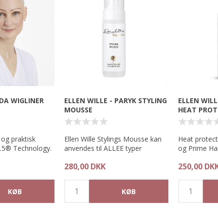
NDA WIGLINER
ELLEN WILLE - PARYK STYLING
ELLEN WILL
MOUSSE
HEAT PROT
og praktisk
Ellen Wille Stylings Mousse kan
Heat protect
7.5® Technology.
anvendes til ALLEE typer
og Prime Hai
parykker. Det er en super blød
280,00 DKK
250,00 DK
 vil efterlade den
og lækker mousse, som gør det
Varmebeskyt
dbund behagelig
nemt at style parykken.
binder fugte
oppen i en
beskytter mo
 kernetemperatur
Anvendelse:
at glattejern
ller dit
Ryst flasken let, spray lidt
føntørrre.
 af
mousse i håndfladen, gnid