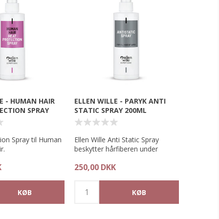
E - HUMAN HAIR
ELLEN WILLE - PARYK ANTI
ECTION SPRAY
STATIC SPRAY 200ML
ion Spray til Human
Ellen Wille Anti Static Spray
r.
beskytter hårfiberen under
styling og mindsker 'elektrisk' og
K
250,00 DKK
telsesspray der
flyvsk hår.
n i håret og
d udtørring vd brug
Den er særlig egnet til styling af
, krøllejern og
parykker lavet af High Heat fiber.
Sprayen lægger sig som en 'film'