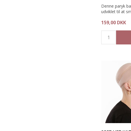
Denne paryk bal
udviklet til at 
og give det fyld
159,00 DKK
Med antistatisk 
Parfumefri.