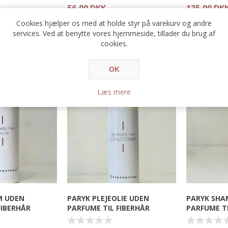
56,00 DKK
135,00 DK
parykstativ.
lacefront som gør
Cookies hjælper os med at holde styr på varekurv og andre
ig at bære under
Stativet kan
services. Ved at benytte vores hjemmeside, tillader du brug af
 silikonedetaljer
bruges til at
cookies.
åndet sidder
hovedbeklæd
å dit hoved og
lcro-lukning gør
OK
asse størrelsen.
Læs mere
M UDEN
PARYK PLEJEOLIE UDEN
PARYK SHA
FIBERHÅR
PARFUME TIL FIBERHÅR
PARFUME TI