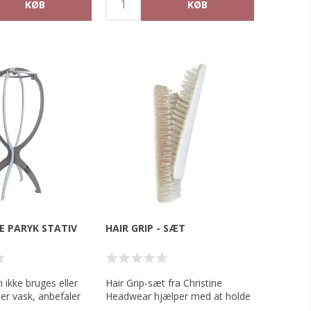
 og fordel i
.
r - skal ikke skyldes
E PARYK STATIV
HAIR GRIP - SÆT
 ikke bruges eller
Hair Grip-sæt fra Christine
ter vask, anbefaler
Headwear hjælper med at holde
pbevares på et
din paryk eller turban/tørklæde