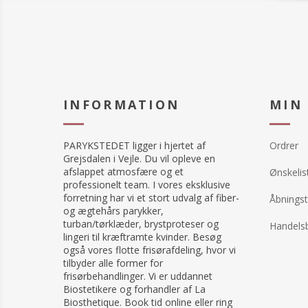
Materiale: 63%
Polyester med 
Technology
INFORMATION
MIN
PARYKSTEDET ligger i hjertet af
Ordrer
Grejsdalen i Vejle. Du vil opleve en
afslappet atmosfære og et
Ønskelis
professionelt team. I vores eksklusive
forretning har vi et stort udvalg af fiber-
Åbningst
og ægtehårs parykker,
turban/tørklæder, brystproteser og
Handelsb
lingeri til kræftramte kvinder. Besøg
også vores flotte frisørafdeling, hvor vi
tilbyder alle former for
frisørbehandlinger. Vi er uddannet
Biostetikere og forhandler af La
Biosthetique. Book tid online eller ring