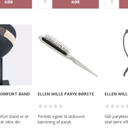
Anvendelse: Spray 4-6 pust på
håndfladerne
parykken efter vask og igen 2-4
hårspidserne
pust når parykken er helt tør.
Kun i vådt hå
ud!
Skal ikke skylles ud.
 COMFORT BAND
ELLEN WILLE PARYK BØRSTE
ELLEN WILL
mfort Band er et
Perfekt egnet til skånsom
Når parykken
 at sikre din
børstning af paryk.
skal tørre ef
vi, at den o