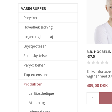
VAREGRUPPER
Parykker
Hovedbeklædning
Lingeri og badetøj
Brystproteser
B.B. HOCBELI
Solbeskyttelse
-37,5
Paryktilbehør
En komfortabel 
Top extensions
wigliner med 3
Produkter
409,00 DKK
Belinda Wigliner
sensitive hove
La Biosthetique
forfrisket og kr
optimal 37,5°C
Mineralogie
under din paryk e
foretrukne valg
Hårprodukter